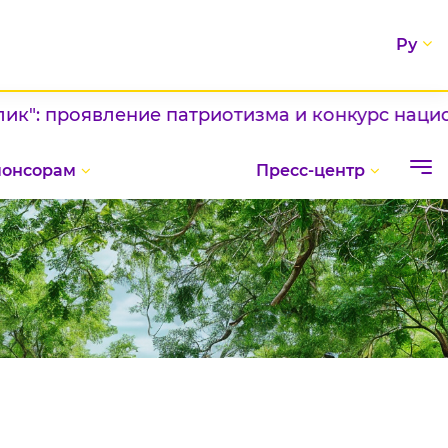
Ру
 проявление патриотизма и конкурс националь
понсорам
Пресс-центр