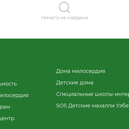
Ничего не найдено
Дома милосердия
Детские дома
ьность
Специальные школы-инте
илосердия
SOS Детские махалли Узб
рам
центр