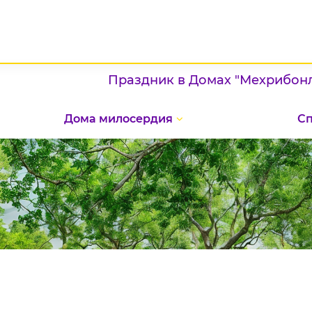
Праздник в Домах "Мехрибонлик":
Дома милосердия
С