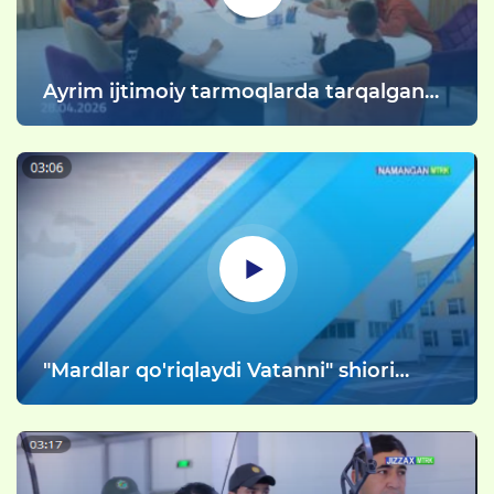
Ayrim ijtimoiy tarmoqlarda tarqalgan
xabarlarga rasmiy izoh.
"Mardlar qo'riqlaydi Vatanni" shiori
ostida tadbir bo'lib o'tdi