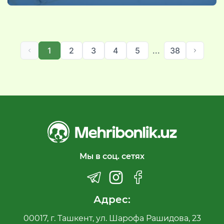
harbiy-sport musobaqasi.
1
2
3
4
5
...
38
Мы в соц. сетях
Адрес:
00017, г. Ташкент, ул. Шарофа Рашидова, 23