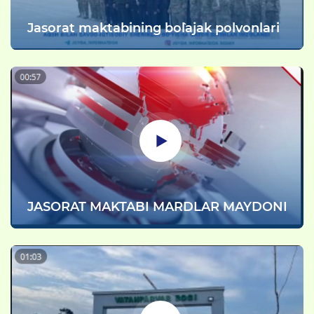
Jasorat maktabining bo`lajak polvonlari
JASORAT MAKTABI MARDLAR MAYDONI