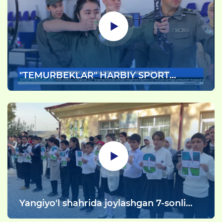
"TEMURBEKLAR" HARBIY SPORT
MUSOBAQASI
Yangiyo'l shahrida joylashgan 7-sonli
umumta'lim maktabida “O‘zbekiston