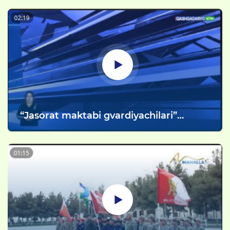
Respublikasi Davlat bayrog‘i qabul
qilinganligining 34 yilligi” munosabati
bilan “Bir Vatan, bir el, bir bayroq!” shiori
ostida tantanali tadbir hamda "Uch
avlod uchrashuvi" tashkil etildi.
“Jasorat maktabi gvardiyachilari”
musobaqasining viloyat bosqichi bo‘lib
o‘tdi