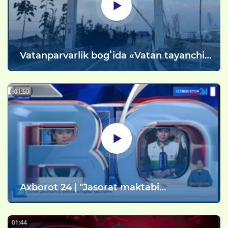
Vatanparvarlik bogʻida «Vatan tayanchi»
bolalar va oʻsmirlar harbiy-
vatanparvarlik harakati otryad
aʼzolarining tantanali vaʼda berish
marosimi boʻlib oʻtdi.
Ахborot 24 | "Jasorat maktabi
gvardiyachilari" harbiy sport musobaqasi