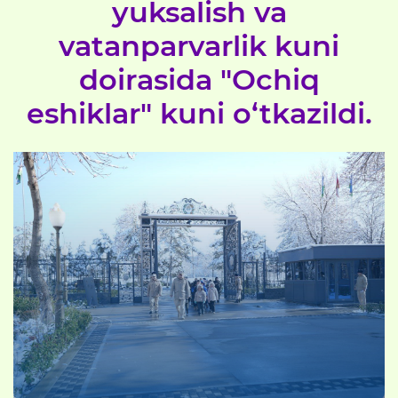
yuksalish va
vatanparvarlik kuni
doirasida "Ochiq
eshiklar" kuni o‘tkazildi.