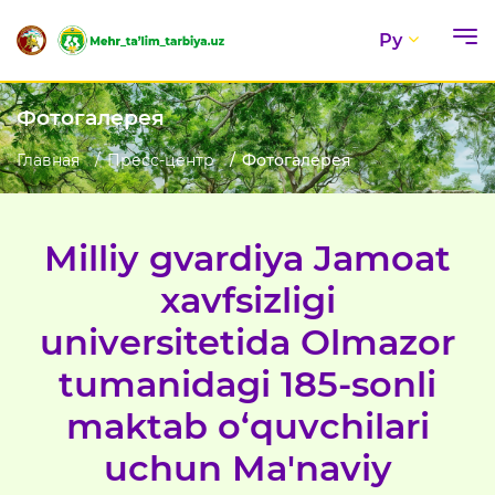
Ру
Фотогалерея
Главная
Пресс-центр
Фотогалерея
Milliy gvardiya Jamoat
xavfsizligi
universitetida Olmazor
tumanidagi 185-sonli
maktab o‘quvchilari
uchun Ma'naviy