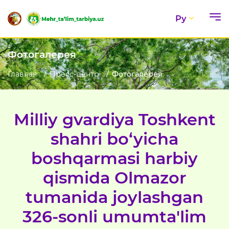
Ру
Фотогалерея
Главная
Пресс-центр
Фотогалерея
Milliy gvardiya Toshkent
shahri bo‘yicha
boshqarmasi harbiy
qismida Olmazor
tumanida joylashgan
326-sonli umumta'lim