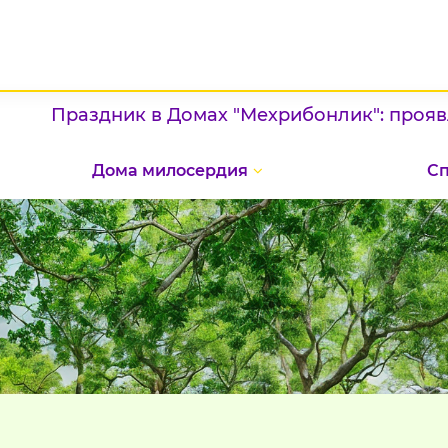
Праздник в Домах "Мехрибонлик": проявление
Дома милосердия
С