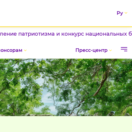
Ру
 патриотизма и конкурс национальных блюд / 
понсорам
Пресс-центр