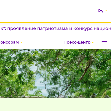
Ру
оявление патриотизма и конкурс национальных
понсорам
Пресс-центр