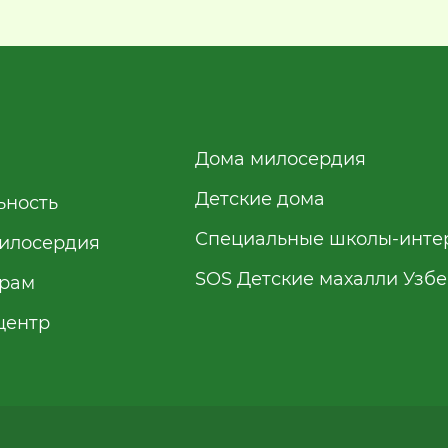
Дома милосердия
Детские дома
ьность
Специальные школы-инте
илосердия
SOS Детские махалли Узб
рам
центр