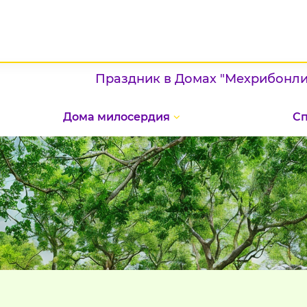
Праздник в Домах "Мехрибонлик": пр
Дома милосердия
С