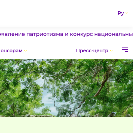
Ру
ние патриотизма и конкурс национальных блюд
понсорам
Пресс-центр