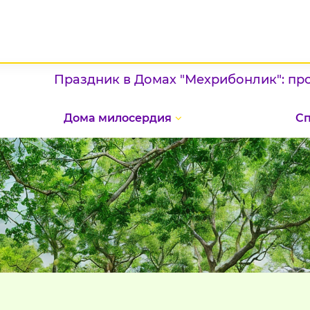
Праздник в Домах "Мехрибонлик": проявле
Дома милосердия
С