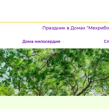
Праздник в Домах "Мехрибонлик"
Дома милосердия
С