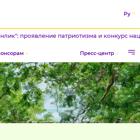
Ру
: проявление патриотизма и конкурс национал
понсорам
Пресс-центр