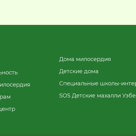
Дома милосердия
Детские дома
ьность
Специальные школы-инте
илосердия
SOS Детские махалли Узб
рам
центр