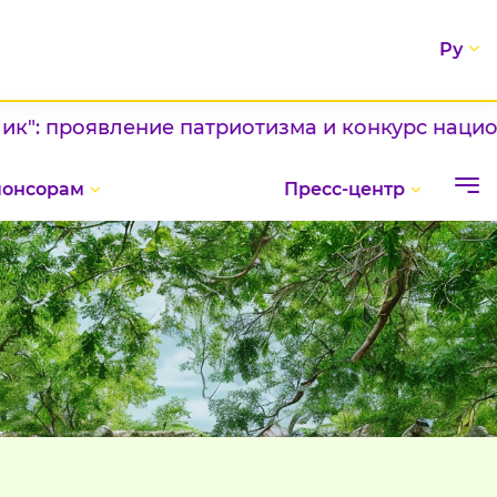
Ру
роявление патриотизма и конкурс национальны
понсорам
Пресс-центр