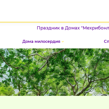
Праздник в Домах "Мехрибонлик": п
Дома милосердия
С