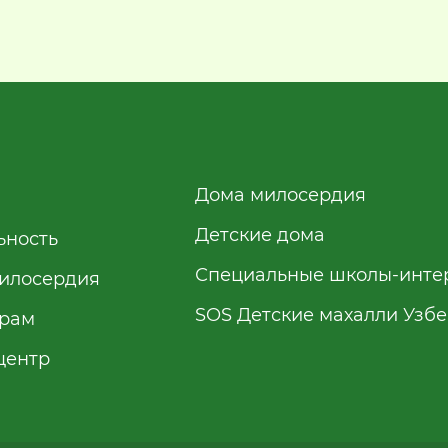
Дома милосердия
Детские дома
ьность
Специальные школы-инте
илосердия
SOS Детские махалли Узб
рам
центр