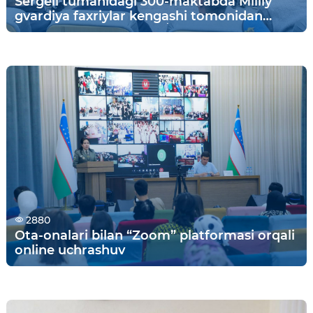
Sergeli tumanidagi 300-maktabda Milliy
gvardiya faxriylar kengashi tomonidan
vatanparvarlik tadbiri oʻtkazildi.
2880
Ota-onalari bilan “Zoom” platformasi orqali
online uchrashuv