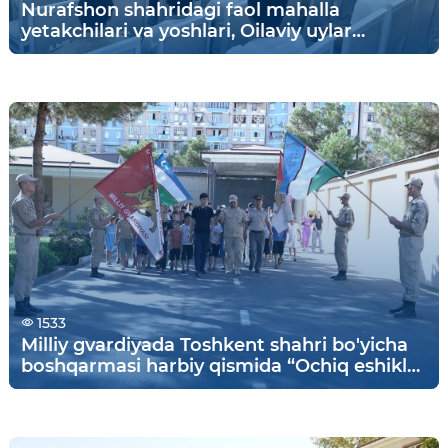
Nurafshon shahridagi faol mahalla
yetakchilari va yoshlari, Oilaviy uylar
farzandlari ishtirokida “Rahbar va yoshlar
uchrashuvi” tashkil etildi.
1533
Milliy gvardiyada Toshkent shahri bo'yicha
boshqarmasi harbiy qismida “Ochiq eshiklar
kuni”