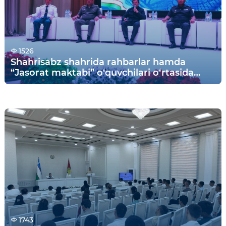
1526
Shahrisabz shahrida rahbarlar hamda
“Jasorat maktabi” o‘quvchilari o‘rtasida
samimiy va mazmunli uchrashuv tashkil
etildi.
1743