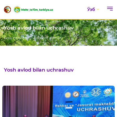
Ўзб
Yosh avlod bilan uchrashuv
Бош саҳифа
Axborot xizmati
Yosh avlod bilan uchrashuv