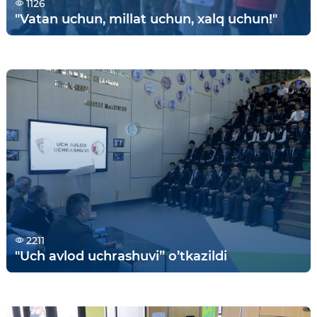
1126
"Vatan uchun, millat uchun, xalq uchun!"
2211
"Uch аvlod uchrashuvi” o’tkazildi