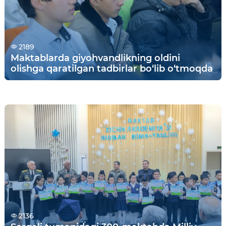
2189
Maktablarda giyohvandlikning oldini
olishga qaratilgan tadbirlar bo‘lib o‘tmoqda
2136