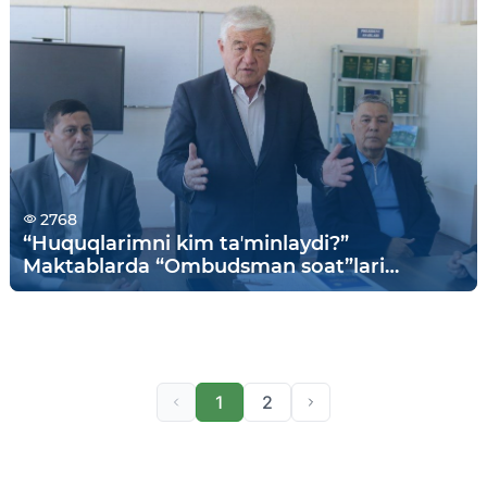
2768
“Huquqlarimni kim taʼminlaydi?”
Maktablarda “Ombudsman soat”lari
o‘tkazilmoqda
1
2