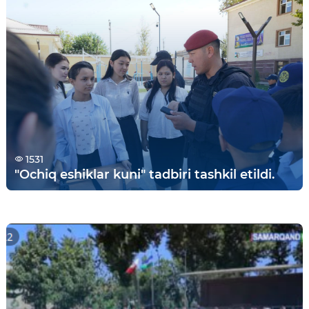
1531
"Ochiq eshiklar kuni" tadbiri tashkil etildi.