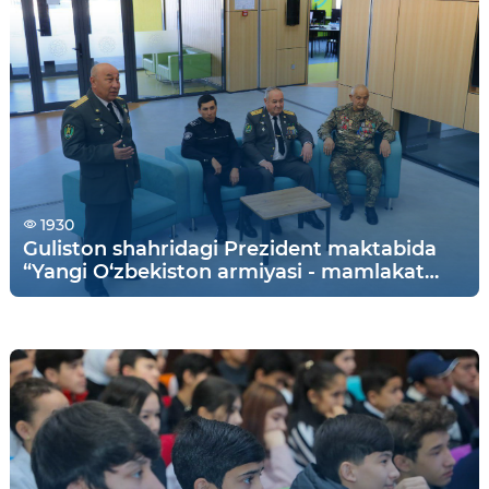
1930
Guliston shahridagi Prezident maktabida
“Yangi O‘zbekiston armiyasi - mamlakat
tayanchi, xalqimiz faxri” shiori ostida ochiq
eshiklar kuni o'tkazildi.