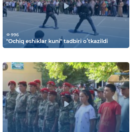
996
"Ochiq eshiklar kuni" tadbiri oʻtkazildi