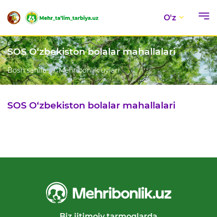
O'z
SOS O‘zbekiston bolalar mahallalari
Bosh sahifa
Mehribonlik uylari
SOS O‘zbekiston bolalar mahallalari
Biz ijtimoiy tarmoqlarda